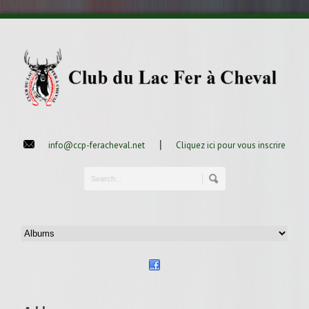
|
info@ccp-feracheval.net
Cliquez ici pour vous inscrire