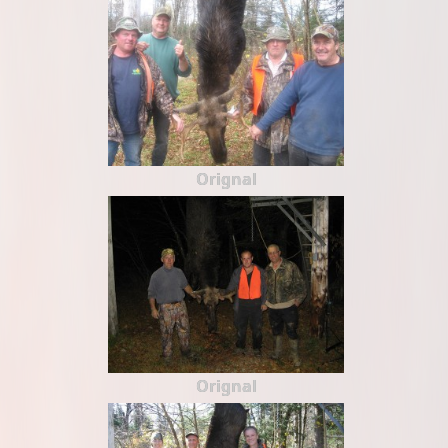
Orignal
Orignal