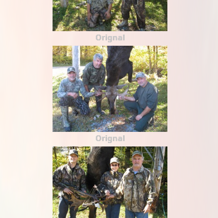
Orignal
Orignal