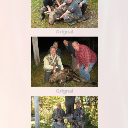
Orignal
Orignal