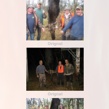
Orignal
Orignal