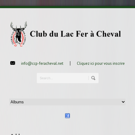
|
info@ccp-feracheval.net
Cliquez ici pour vous inscrire