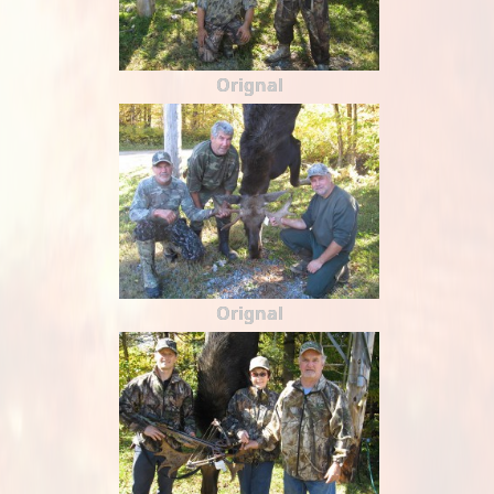
Orignal
Orignal