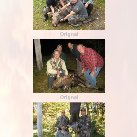
Orignal
Orignal