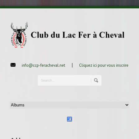
|
info@ccp-feracheval.net
Cliquez ici pour vous inscrire