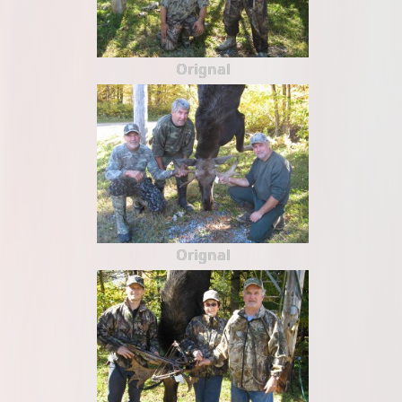
Orignal
Orignal