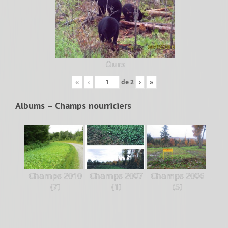
Ours
«
‹
de
2
›
»
Albums – Champs nourriciers
Champs 2010
Champs 2007
Champs 2006
(7)
(1)
(5)