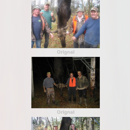
Orignal
Orignal