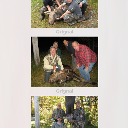
Orignal
Orignal