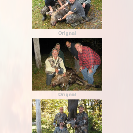
Orignal
Orignal