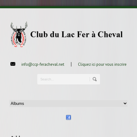
|
info@ccp-feracheval.net
Cliquez ici pour vous inscrire