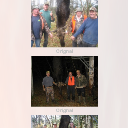
Orignal
Orignal