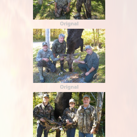
Orignal
Orignal