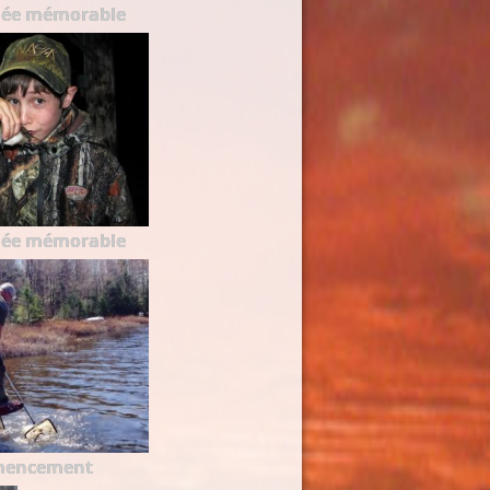
née mémorable
née mémorable
mencement