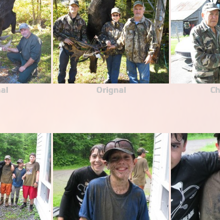
al
Orignal
Ch