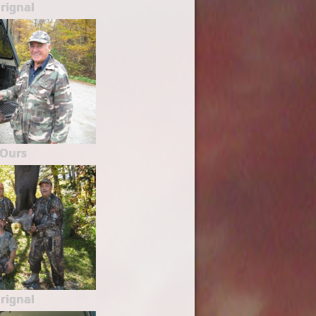
rignal
Ours
rignal