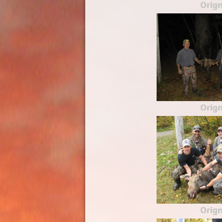
Orign
Orign
Orign