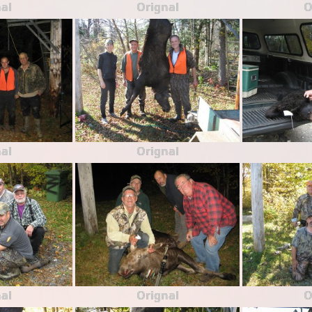
al
Orignal
O
al
Orignal
al
Orignal
O