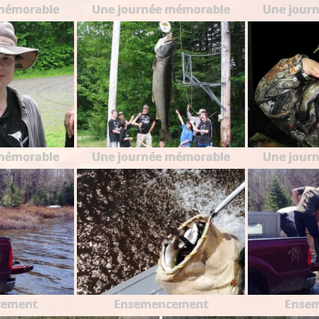
mémorable
Une journée mémorable
Une jour
mémorable
Une journée mémorable
Une jour
cement
Ensemencement
Ense