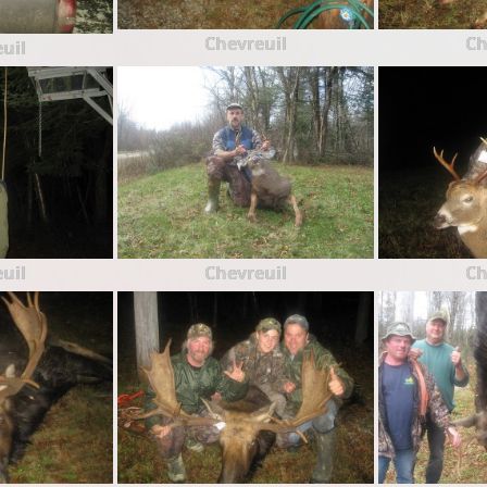
Chevreuil
Ch
uil
uil
Chevreuil
Ch