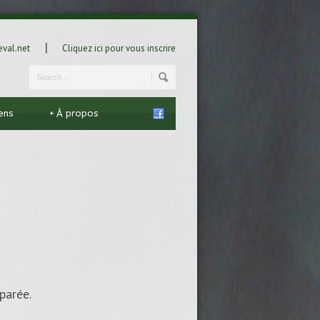
|
val.net
Cliquez ici pour vous inscrire
iens
+
À propos
parée.