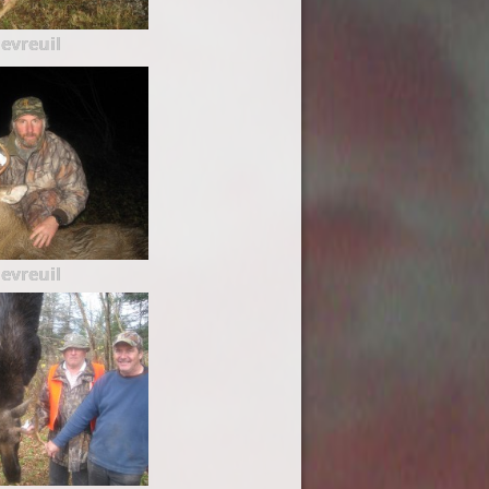
evreuil
evreuil