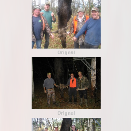
Orignal
Orignal