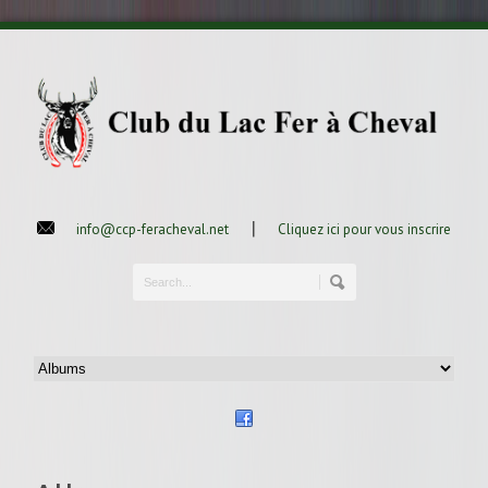
|
info@ccp-feracheval.net
Cliquez ici pour vous inscrire