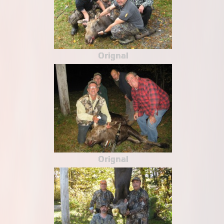
Orignal
Orignal