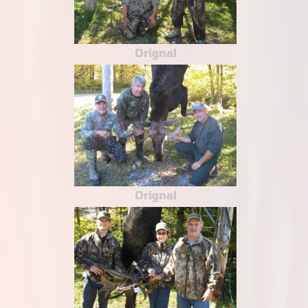
Orignal
Orignal