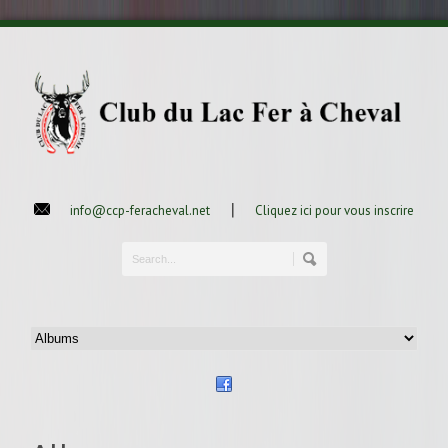
|
info@ccp-feracheval.net
Cliquez ici pour vous inscrire