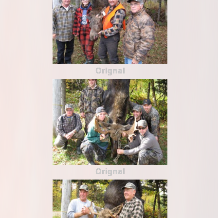
Orignal
Orignal