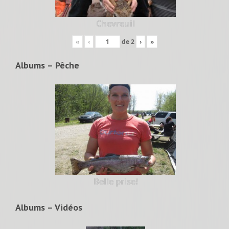
Chevreuil
«
‹
de
2
›
»
Albums – Pêche
Belle prise!
Albums – Vidéos