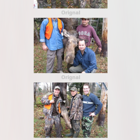
Orignal
Orignal