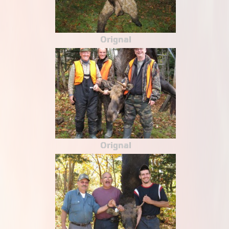
Orignal
Orignal