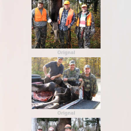
Orignal
Orignal