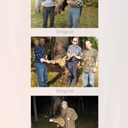
Orignal
Orignal