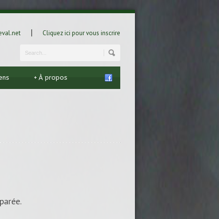
|
val.net
Cliquez ici pour vous inscrire
iens
+
À propos
parée.