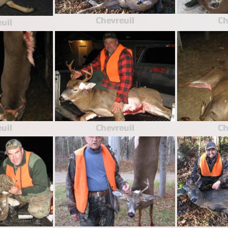
Chevreuil
Ch
uil
uil
Chevreuil
Ch