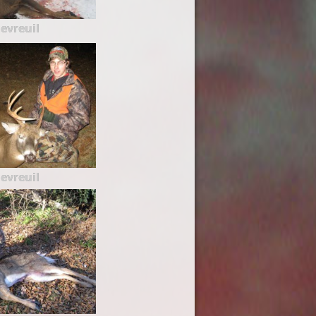
evreuil
evreuil