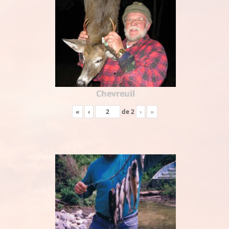
Chevreuil
«
‹
de
2
›
»