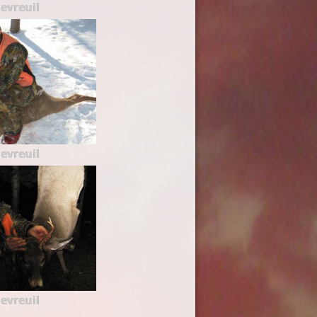
evreuil
evreuil
evreuil