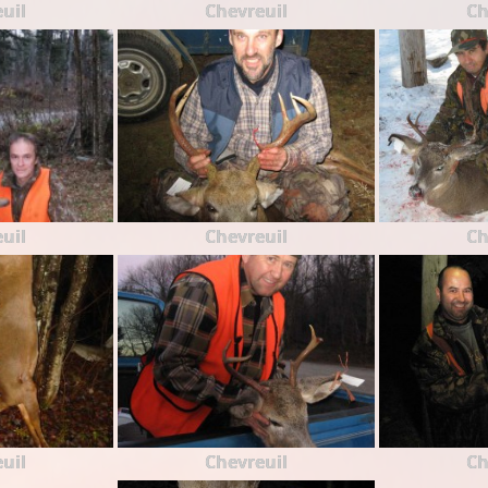
uil
Chevreuil
Ch
uil
Chevreuil
Ch
uil
Chevreuil
Ch