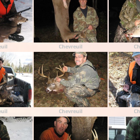
uil
Chevreuil
Ch
uil
Chevreuil
Ch