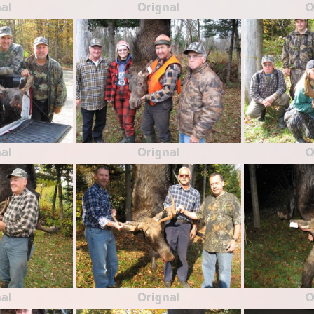
al
Orignal
O
al
Orignal
O
al
Orignal
O