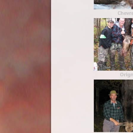
Chevre
Orign