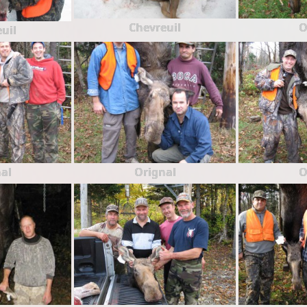
Chevreuil
O
uil
al
Orignal
O