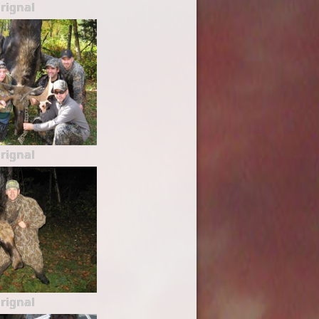
rignal
rignal
rignal