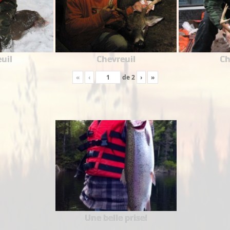
uil
Chevreuil
Ch
«
‹
de
2
›
»
Une belle prise!