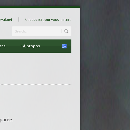
|
val.net
Cliquez ici pour vous inscrire
iens
+
À propos
parée.