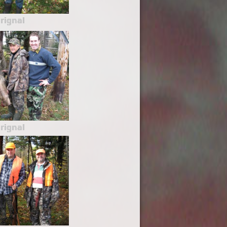
rignal
rignal