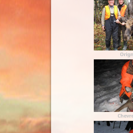
Orign
Chevre