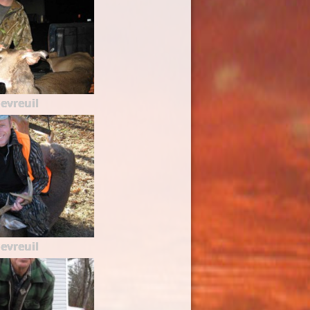
evreuil
evreuil