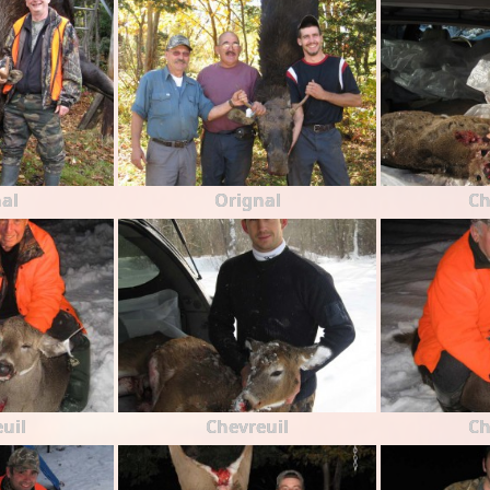
al
Orignal
Ch
uil
Chevreuil
Ch