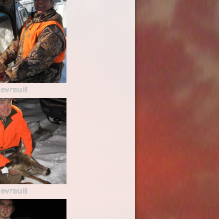
evreuil
evreuil