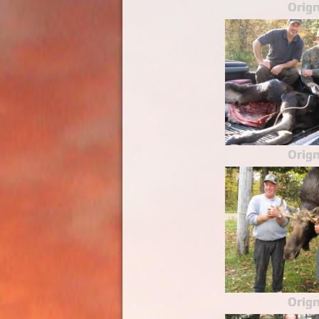
Orign
Orign
Orign