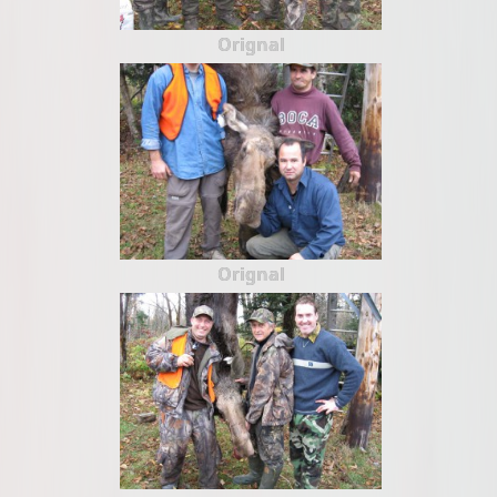
Orignal
Orignal