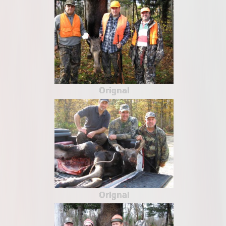
Orignal
Orignal