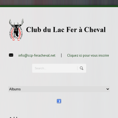
|
info@ccp-feracheval.net
Cliquez ici pour vous inscrire