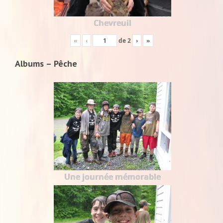
Chevreuil
«
‹
de
2
›
»
Albums – Pêche
Une journée mémorable