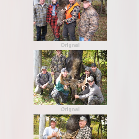
Orignal
Orignal