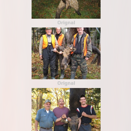
Orignal
Orignal