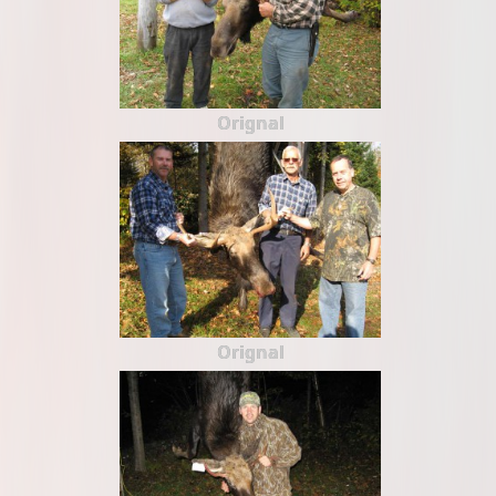
Orignal
Orignal