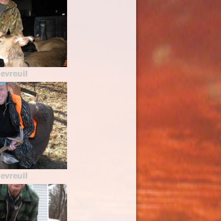
evreuil
evreuil