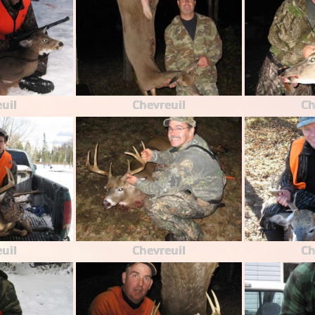
uil
Chevreuil
Ch
uil
Chevreuil
Ch