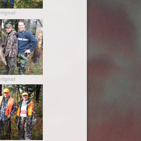
rignal
rignal