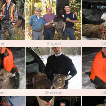
al
Orignal
Ch
uil
Chevreuil
Ch