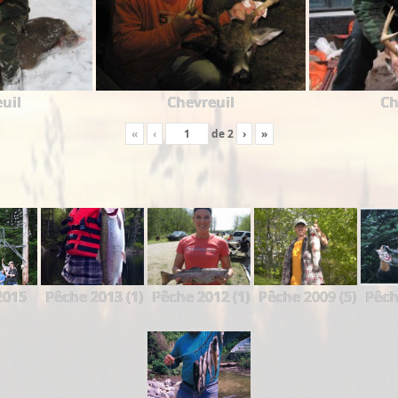
uil
Chevreuil
Ch
«
‹
de
2
›
»
2015
Pêche 2013 (1)
Pêche 2012 (1)
Pêche 2009 (5)
Pêch