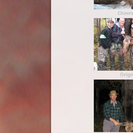
Chevre
Orign