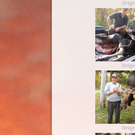
Orign
Orign
Orign