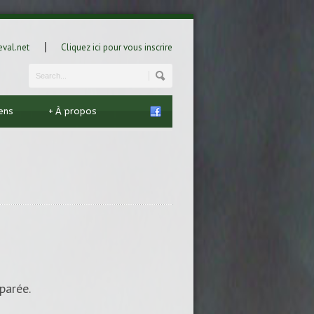
|
val.net
Cliquez ici pour vous inscrire
iens
+
À propos
parée.