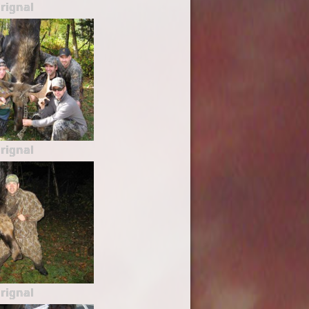
rignal
rignal
rignal