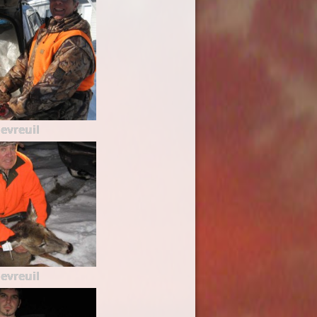
evreuil
evreuil