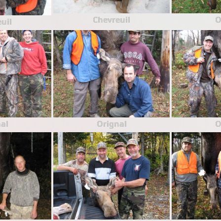
Chevreuil
O
uil
al
Orignal
O