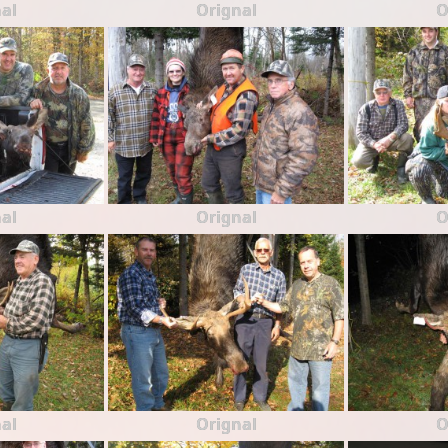
al
Orignal
O
al
Orignal
O
al
Orignal
O