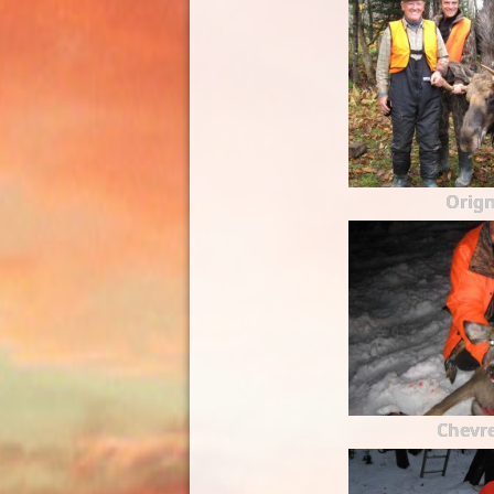
Orign
Chevre