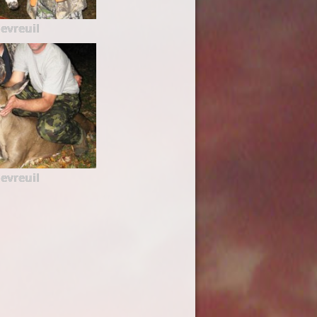
evreuil
evreuil