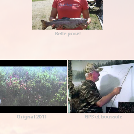
Belle prise!
Orignal 2011
GPS et boussole