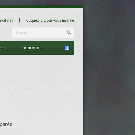
|
val.net
Cliquez ici pour vous inscrire
iens
+
À propos
parée.