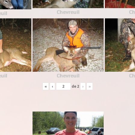
Chevreuil
Ch
uil
uil
Chevreuil
Ch
«
‹
de
2
›
»