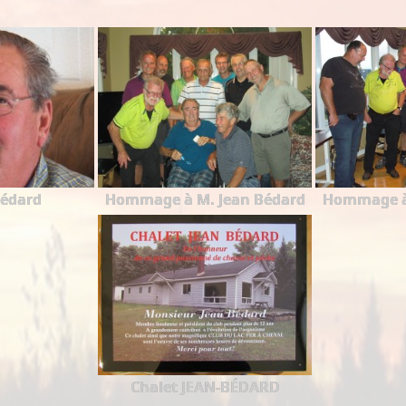
Bédard
Hommage à M. Jean Bédard
Hommage à 
Chalet JEAN-BÉDARD