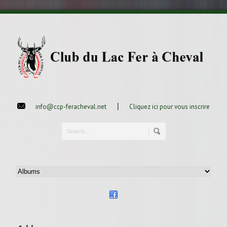
|
info@ccp-feracheval.net
Cliquez ici pour vous inscrire