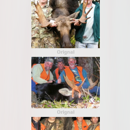
Orignal
Orignal