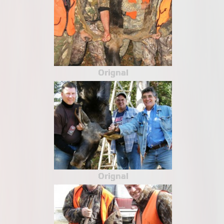
Orignal
Orignal