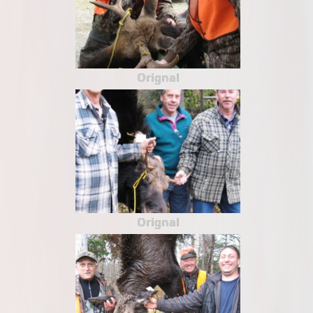
Orignal
Orignal