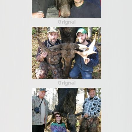
Orignal
Orignal