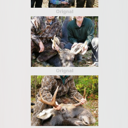
Orignal
Orignal