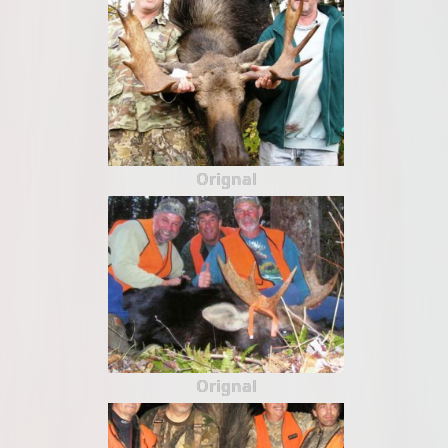
Orignal
Orignal