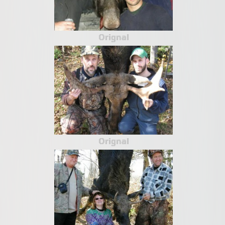
Orignal
Orignal