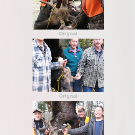
Orignal
Orignal