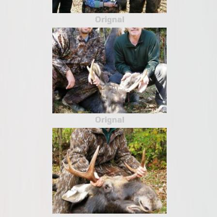
Orignal
Orignal