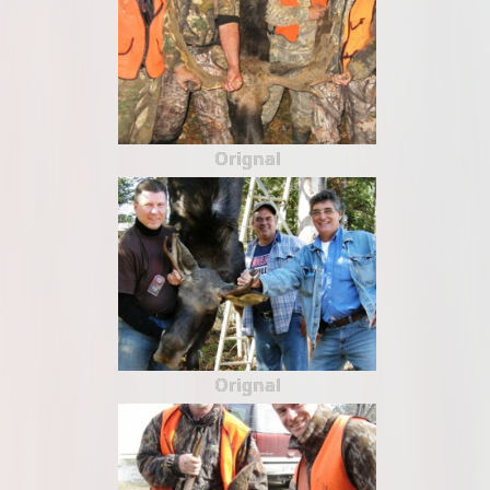
Orignal
Orignal