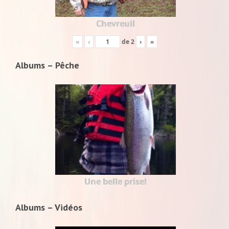
Chevreuil
«
‹
de
2
›
»
Albums – Pêche
Une belle prise!
Albums – Vidéos