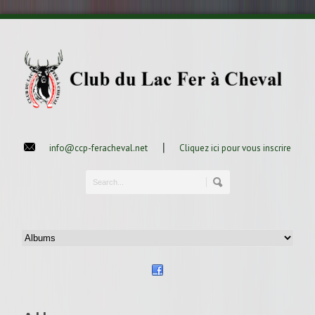
|
info@ccp-feracheval.net
Cliquez ici pour vous inscrire