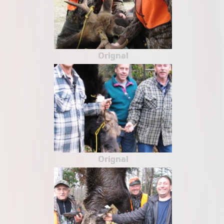
Orignal
Orignal