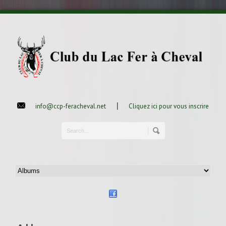
|
info@ccp-feracheval.net
Cliquez ici pour vous inscrire