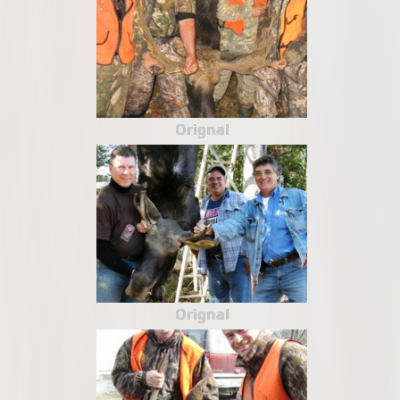
Orignal
Orignal