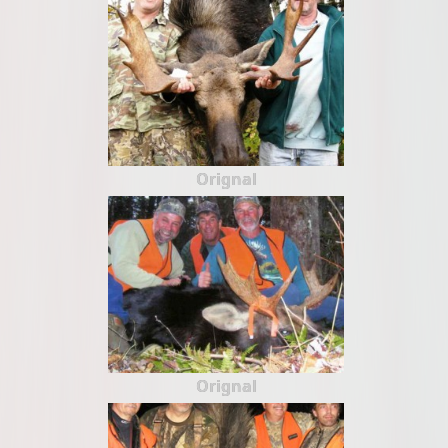
Orignal
Orignal