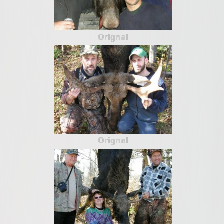
Orignal
Orignal