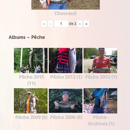
Chevreuil
«
‹
de
2
›
»
Albums – Pêche
Pêche 2015
Pêche 2013 (1)
Pêche 2012 (1)
(11)
Pêche 2009 (5)
Pêche 2006 (8)
Pêche -
Archives (1)