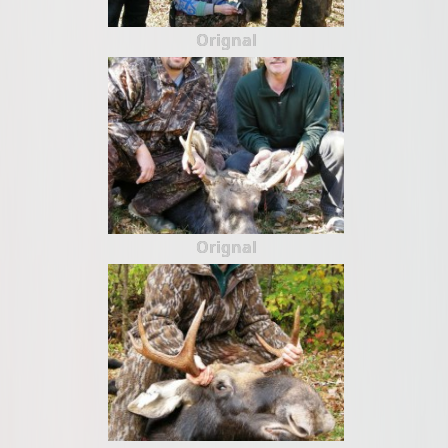
Orignal
Orignal