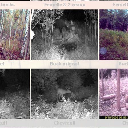
 bucks
Femelle & 2 veaux
Femell
et
Buck orignal
Buc
uil
Chevreuil
Ch