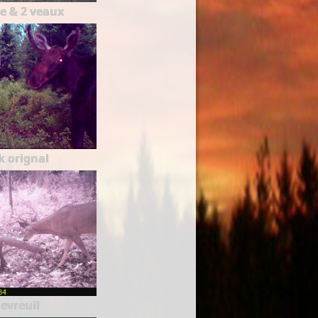
e & 2 veaux
k orignal
evreuil