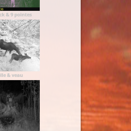
ck & 9 pointes
lle & veau