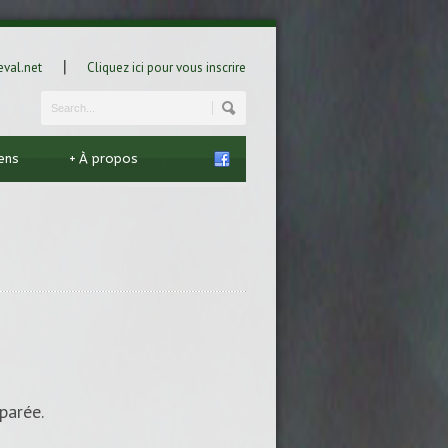
|
val.net
Cliquez ici pour vous inscrire
iens
+
À propos
parée.