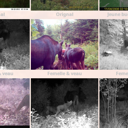
al
Orignal
Jeune bu
& veau
Femelle & veau
Feme