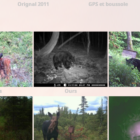
Orignal 2011
GPS et boussole
s
Ours