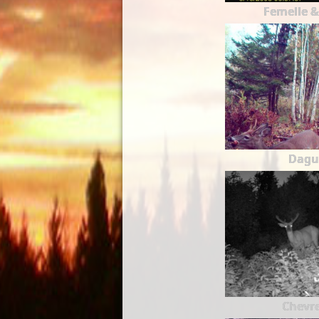
Femelle &
Dagu
Chevre