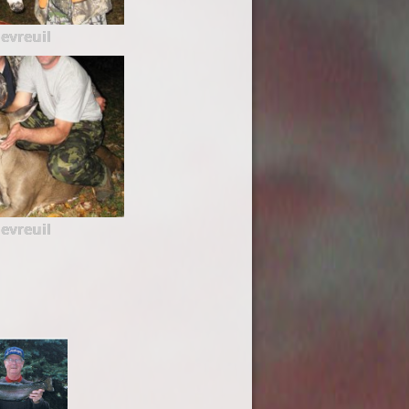
evreuil
evreuil