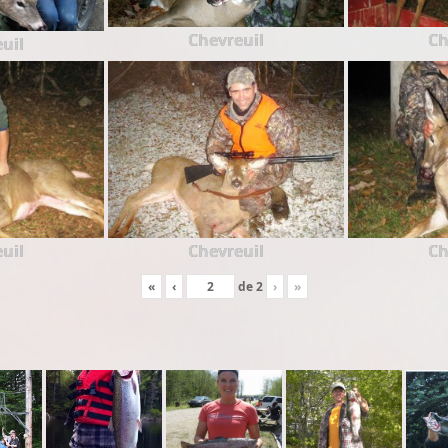
Chevreuil
Ch
uil
uil
Chevreuil
Ch
«
‹
de
2
›
»