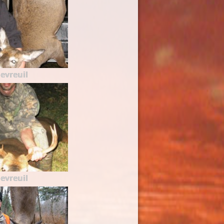
evreuil
evreuil