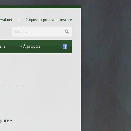
|
val.net
Cliquez ici pour vous inscrire
iens
+
À propos
parée.