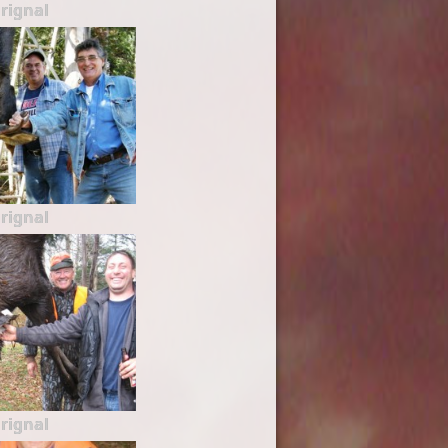
rignal
rignal
rignal