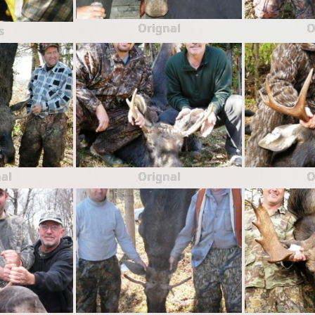
Orignal
O
s
al
Orignal
O