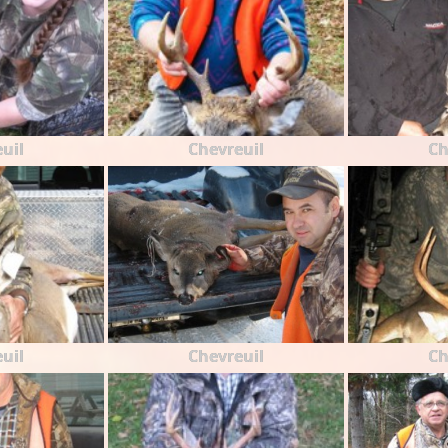
uil
Chevreuil
Ch
uil
Chevreuil
Ch