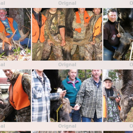
al
Orignal
O
al
Orignal
O
al
Orignal
O