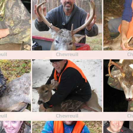
uil
Chevreuil
Ch
uil
Chevreuil
Ch