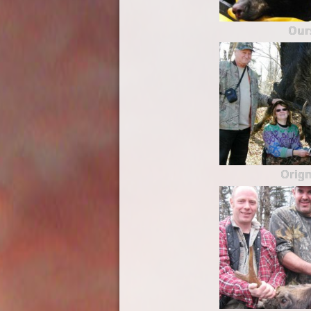
Our
Orign