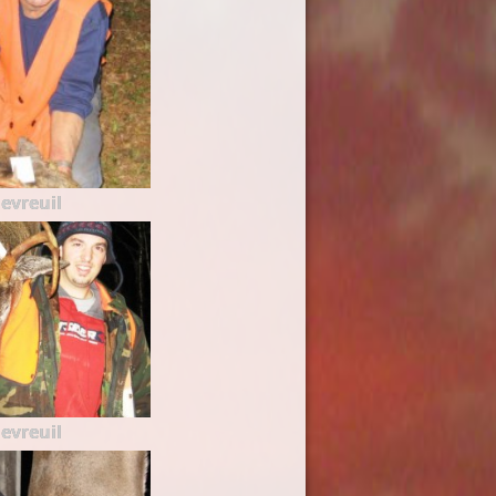
evreuil
evreuil