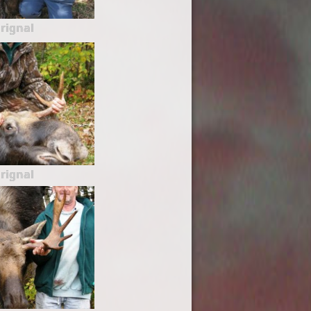
rignal
rignal