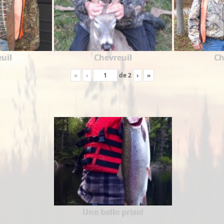
uil
Chevreuil
Ch
«
‹
de
2
›
»
Une belle prise!