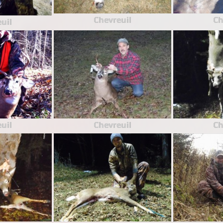
Chevreuil
Ch
uil
uil
Chevreuil
Ch