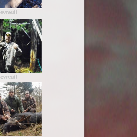
evreuil
evreuil