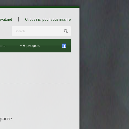
|
val.net
Cliquez ici pour vous inscrire
iens
+
À propos
parée.