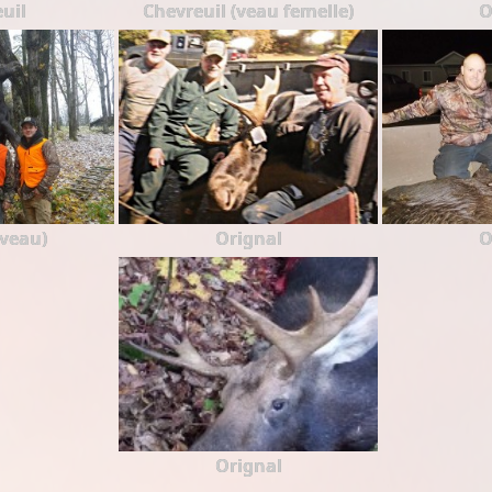
uil
Chevreuil (veau femelle)
O
(veau)
Orignal
O
Orignal