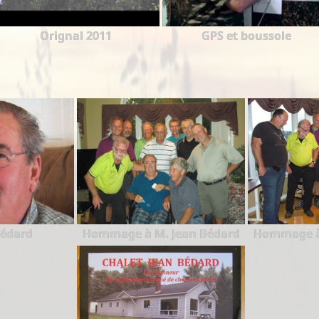
Orignal 2011
GPS et boussole
Bédard
Hommage à M. Jean Bédard
Hommage à 