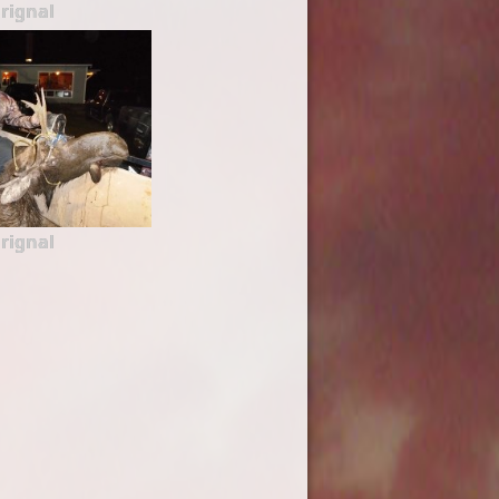
rignal
rignal