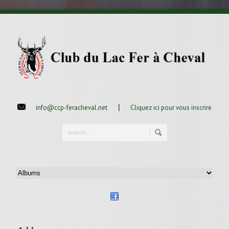
|
info@ccp-feracheval.net
Cliquez ici pour vous inscrire