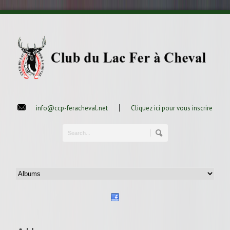
|
info@ccp-feracheval.net
Cliquez ici pour vous inscrire