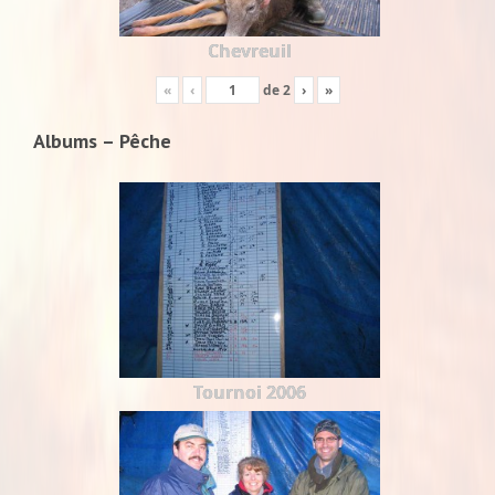
Chevreuil
«
‹
de
2
›
»
Albums – Pêche
Tournoi 2006