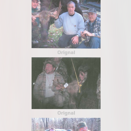
Orignal
Orignal