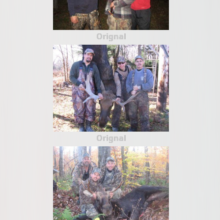
Orignal
Orignal