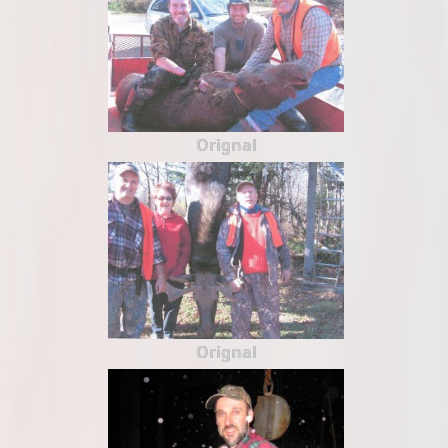
Orignal
Orignal