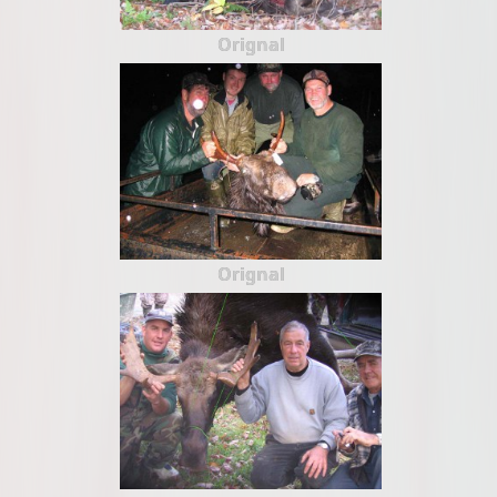
Orignal
Orignal