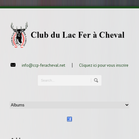
|
info@ccp-feracheval.net
Cliquez ici pour vous inscrire