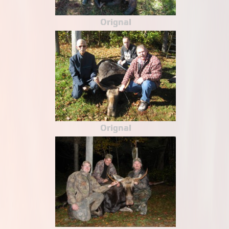
Orignal
Orignal