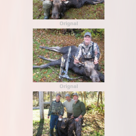
Orignal
Orignal