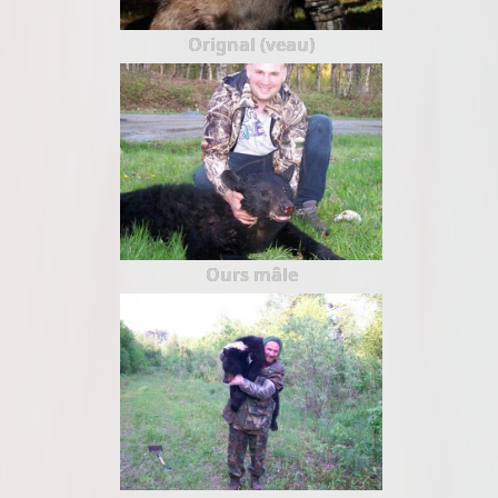
Orignal (veau)
Ours mâle