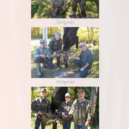
Orignal
Orignal