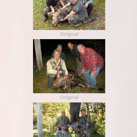
Orignal
Orignal