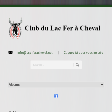
|
info@ccp-feracheval.net
Cliquez ici pour vous inscrire