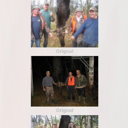
Orignal
Orignal