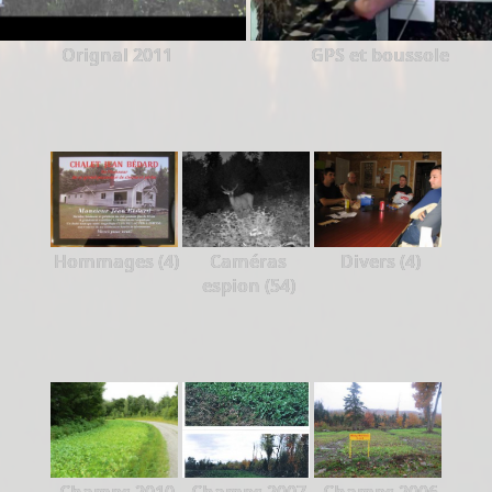
Orignal 2011
GPS et boussole
Hommages (4)
Caméras
Divers (4)
espion (54)