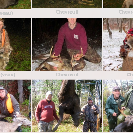
Chevreuil
Chevre
(veau)
 (veau)
Chevreuil
Ch