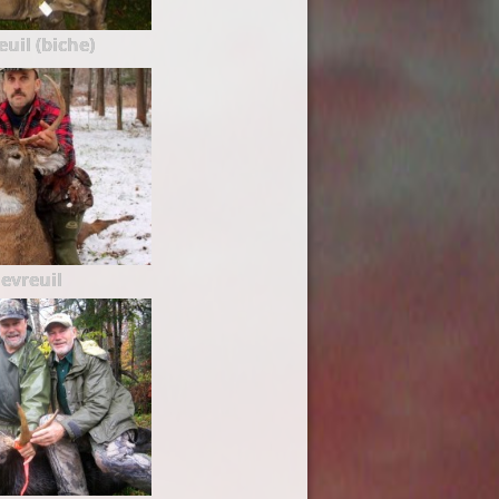
uil (biche)
evreuil