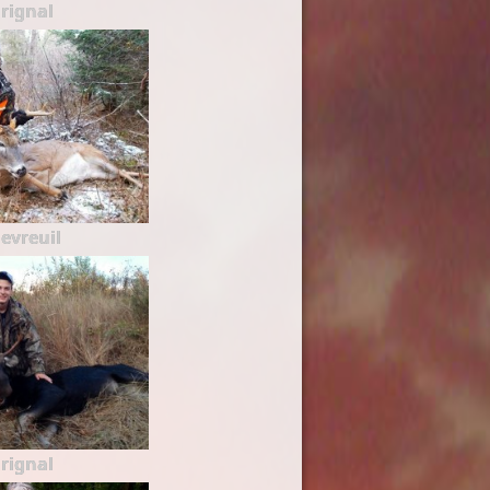
rignal
evreuil
rignal