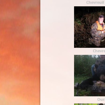
Chevreuil 
Chevre
Our