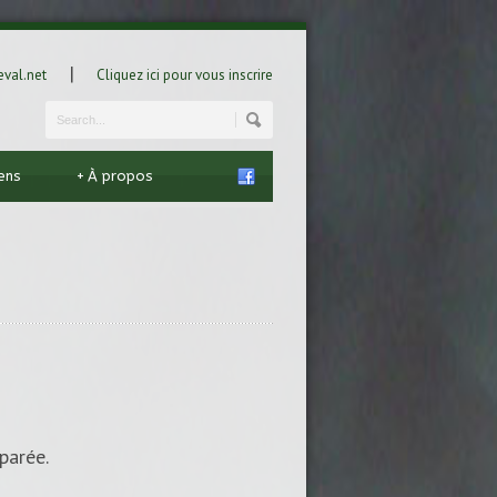
|
val.net
Cliquez ici pour vous inscrire
iens
+
À propos
parée.