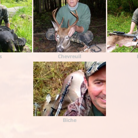
s
Chevreuil
Biche