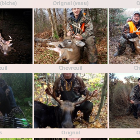
(biche)
Orignal (veau)
O
uil
Chevreuil
Ch
s
Orignal
O