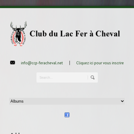
|
info@ccp-feracheval.net
Cliquez ici pour vous inscrire