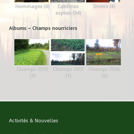
Hommages (4)
Caméras
Divers (4)
espion (54)
Albums – Champs nourriciers
Champs 2010
Champs 2007
Champs 2006
(7)
(1)
(5)
Activités & Nouvelles