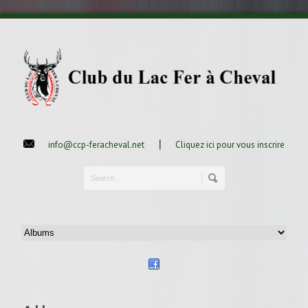
|
info@ccp-feracheval.net
Cliquez ici pour vous inscrire