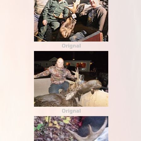
Orignal
Orignal