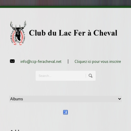
|
info@ccp-feracheval.net
Cliquez ici pour vous inscrire