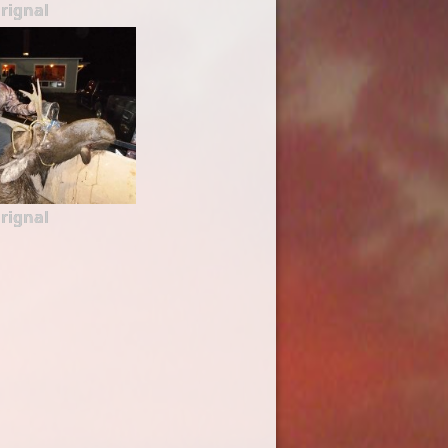
rignal
rignal