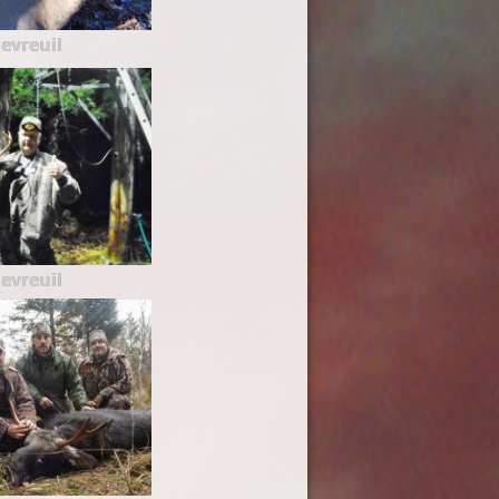
evreuil
evreuil