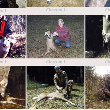
Chevreuil
Ch
uil
uil
Chevreuil
Ch