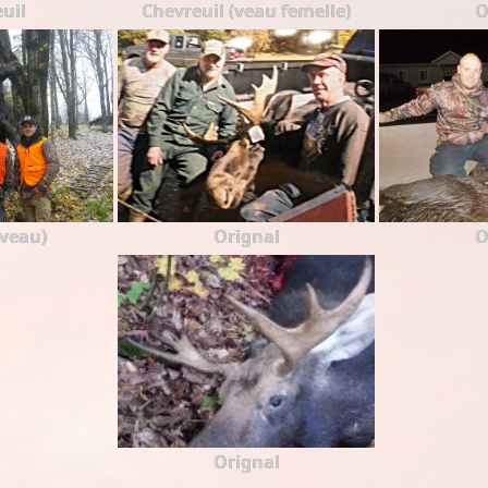
uil
Chevreuil (veau femelle)
O
(veau)
Orignal
O
Orignal