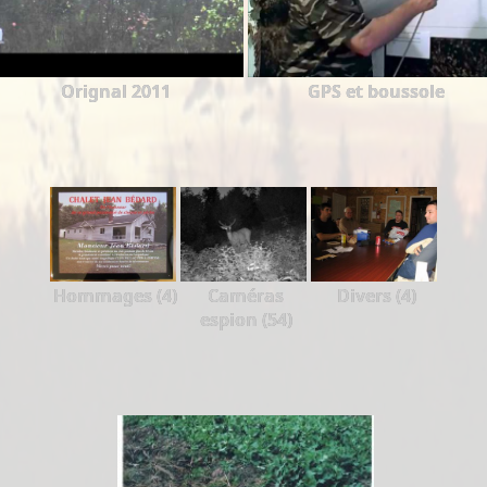
Orignal 2011
GPS et boussole
Hommages (4)
Caméras
Divers (4)
espion (54)