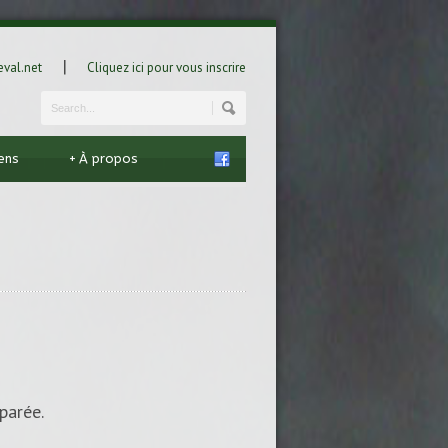
|
val.net
Cliquez ici pour vous inscrire
iens
+
À propos
parée.