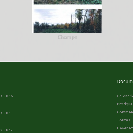
Champs
Docume
rs 2026
Calendri
Pratique
Comment 
rs 2023
Toutes l
Devenez
rs 2022