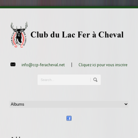
|
info@ccp-feracheval.net
Cliquez ici pour vous inscrire