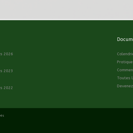
Docume
rs 2026
Calendri
Pratique
Comment 
rs 2023
Toutes l
Devenez
rs 2022
vés