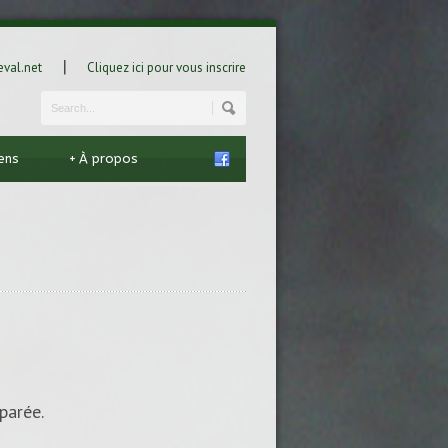
|
val.net
Cliquez ici pour vous inscrire
iens
+
À propos
parée.