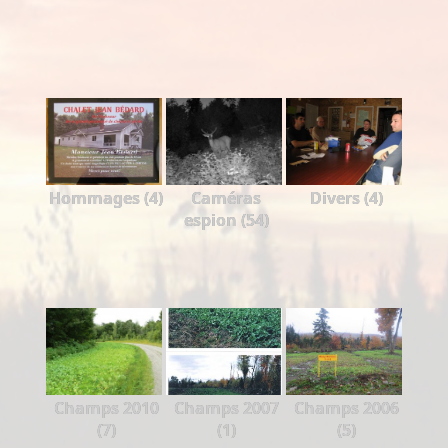
Hommages (4)
Caméras
Divers (4)
espion (54)
Champs 2010
Champs 2007
Champs 2006
(7)
(1)
(5)