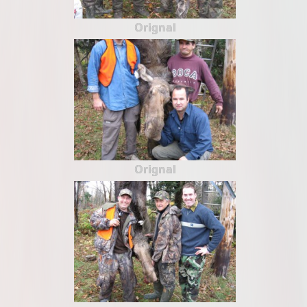
Orignal
Orignal