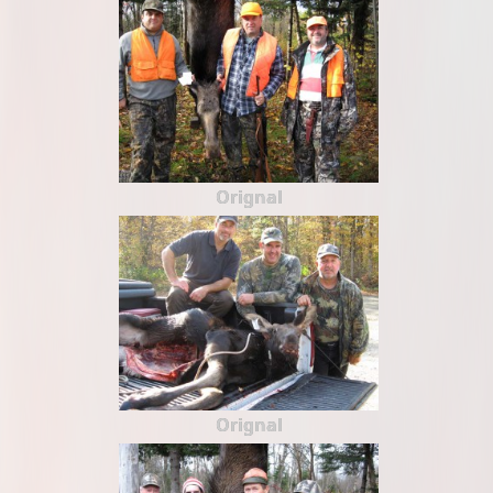
Orignal
Orignal