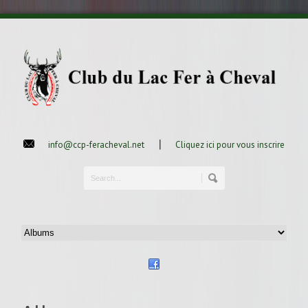
|
info@ccp-feracheval.net
Cliquez ici pour vous inscrire