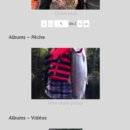
Chevreuil
«
‹
de
2
›
»
Albums – Pêche
Une belle prise!
Albums – Vidéos