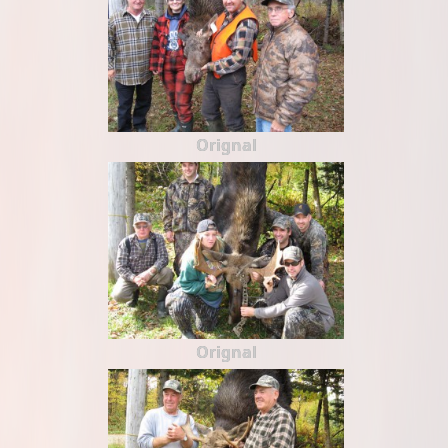
Orignal
Orignal