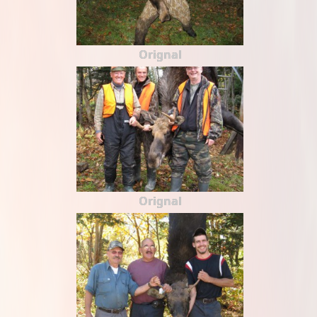
Orignal
Orignal