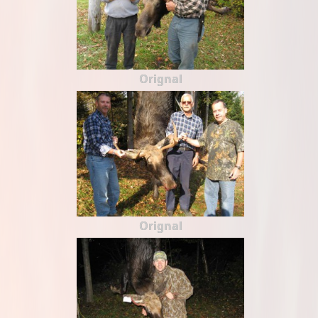
Orignal
Orignal