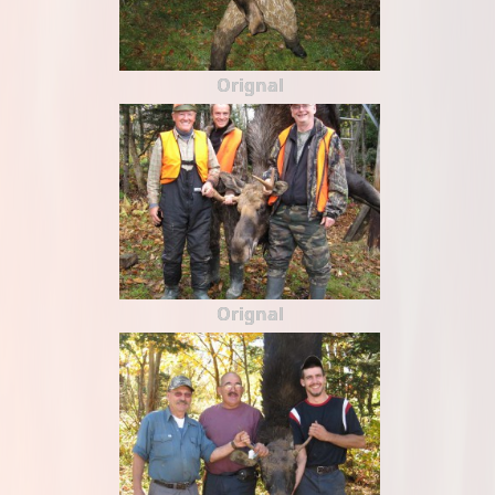
Orignal
Orignal