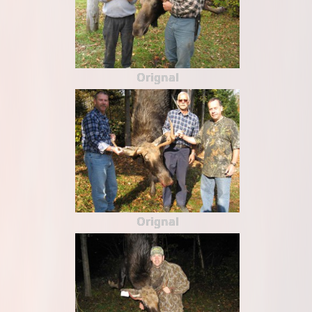
Orignal
Orignal