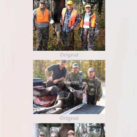
Orignal
Orignal