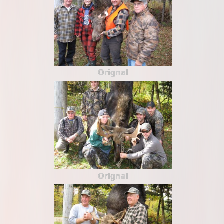
Orignal
Orignal