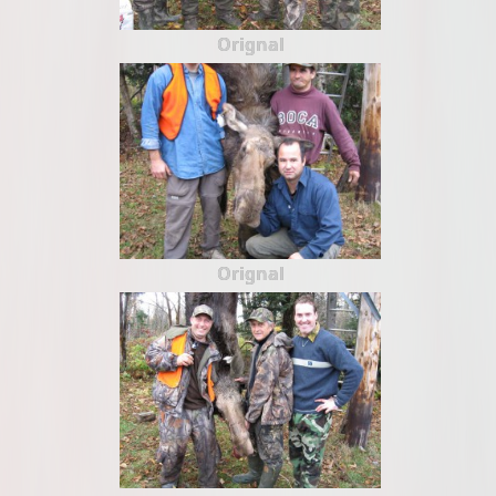
Orignal
Orignal