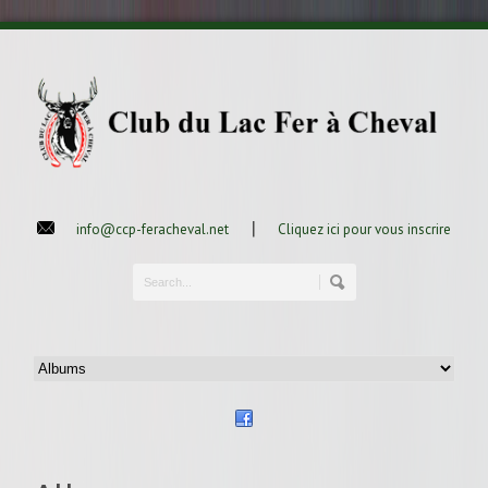
|
info@ccp-feracheval.net
Cliquez ici pour vous inscrire