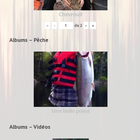
Chevreuil
«
‹
de
2
›
»
Albums – Pêche
Une belle prise!
Albums – Vidéos