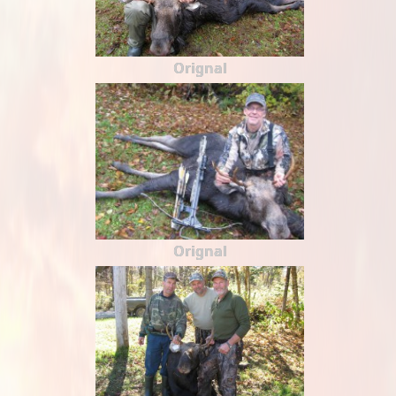
Orignal
Orignal