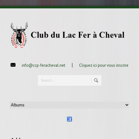
|
info@ccp-feracheval.net
Cliquez ici pour vous inscrire