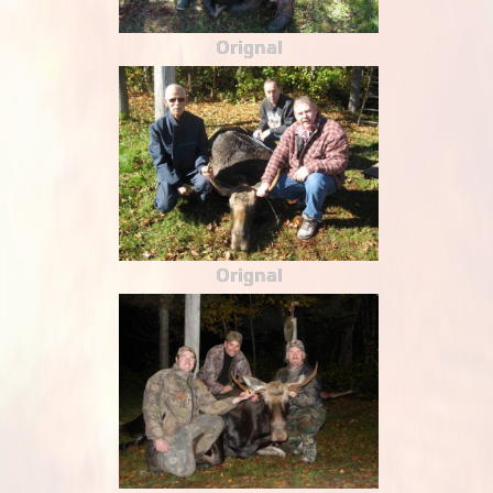
Orignal
Orignal