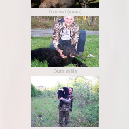
Orignal (veau)
Ours mâle