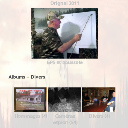
Orignal 2011
GPS et boussole
Albums – Divers
Hommages (4)
Caméras
Divers (4)
espion (54)