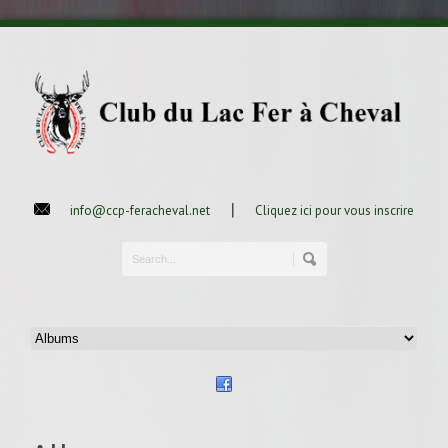
|
info@ccp-feracheval.net
Cliquez ici pour vous inscrire