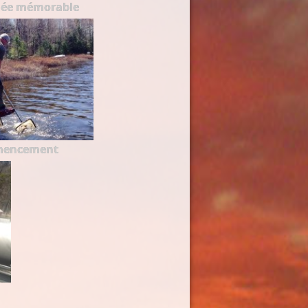
née mémorable
mencement