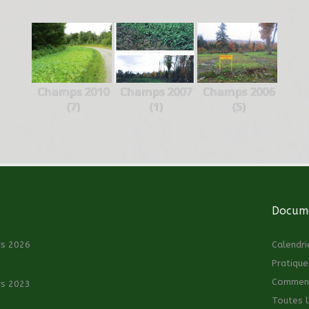
Champs 2010
Champs 2007
Champs 2006
(7)
(1)
(5)
Docume
rs 2026
Calendri
Pratique
Comment 
rs 2023
Toutes l