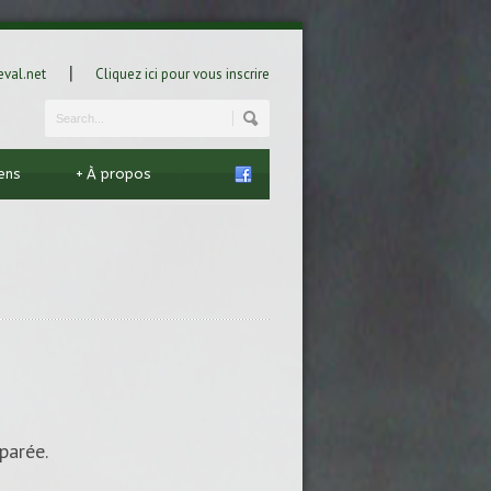
|
val.net
Cliquez ici pour vous inscrire
iens
+
À propos
parée.