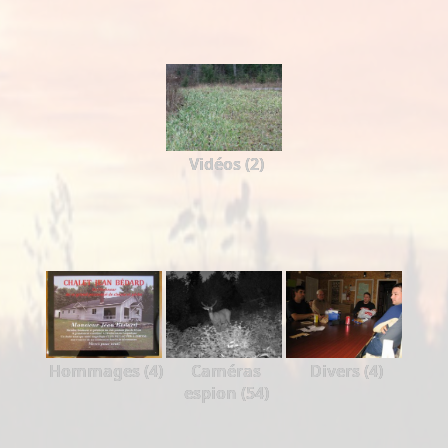
Vidéos (2)
Hommages (4)
Caméras
Divers (4)
espion (54)