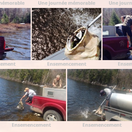
mémorable
Une journée mémorable
Une jour
cement
Ensemencement
Ense
Ensemencement
Ensemencement