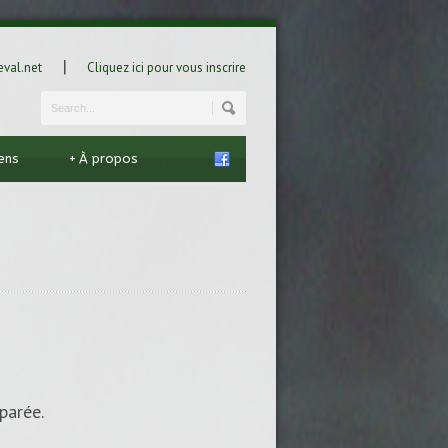
|
val.net
Cliquez ici pour vous inscrire
iens
+
À propos
parée.