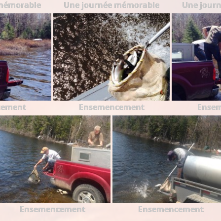
mémorable
Une journée mémorable
Une jour
cement
Ensemencement
Ense
Ensemencement
Ensemencement