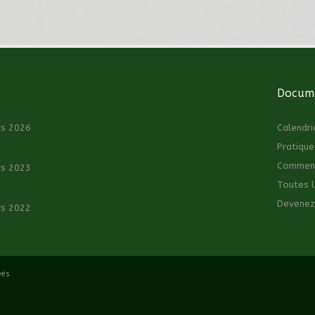
Docume
rs 2026
Calendri
Pratique
Comment 
rs 2023
Toutes l
Devenez
rs 2022
vés