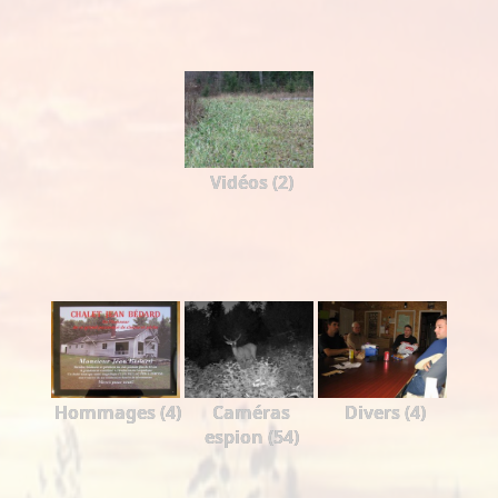
Vidéos (2)
Hommages (4)
Caméras
Divers (4)
espion (54)