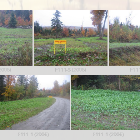
2006)
F111-3 (2006)
F111
F111-1 (2006)
F111-1 (2006)