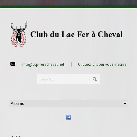
|
info@ccp-feracheval.net
Cliquez ici pour vous inscrire