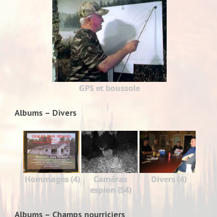
GPS et boussole
Albums – Divers
Hommages (4)
Caméras
Divers (4)
espion (54)
Albums – Champs nourriciers