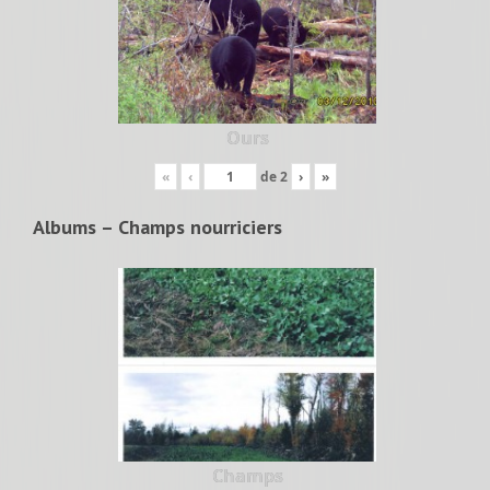
Ours
«
‹
de
2
›
»
Albums – Champs nourriciers
Champs