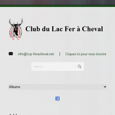
|
info@ccp-feracheval.net
Cliquez ici pour vous inscrire