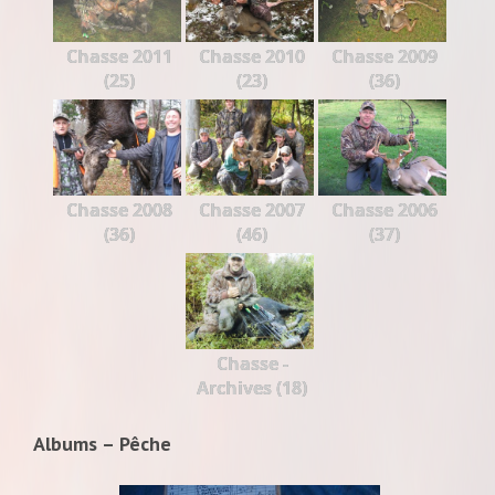
Chasse 2011
Chasse 2010
Chasse 2009
(25)
(23)
(36)
Chasse 2008
Chasse 2007
Chasse 2006
(36)
(46)
(37)
Chasse -
Archives (18)
Albums – Pêche