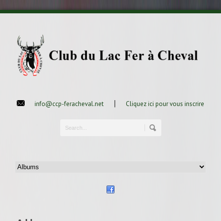
|
info@ccp-feracheval.net
Cliquez ici pour vous inscrire