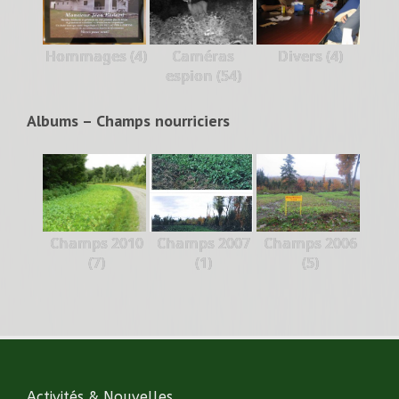
Hommages (4)
Caméras
Divers (4)
espion (54)
Albums – Champs nourriciers
Champs 2010
Champs 2007
Champs 2006
(7)
(1)
(5)
Activités & Nouvelles