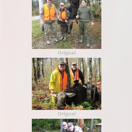
Orignal
Orignal