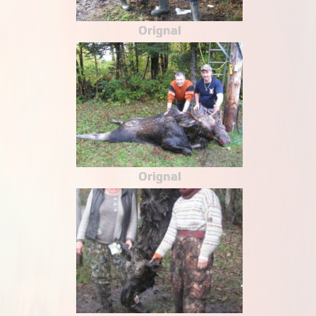
Orignal
Orignal