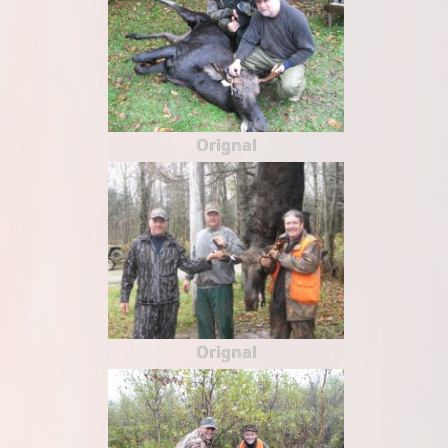
Orignal
Orignal