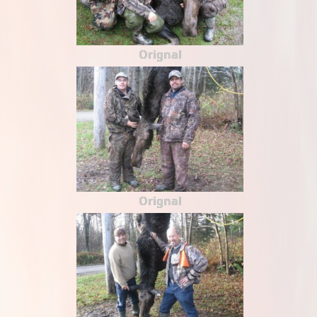
Orignal
Orignal