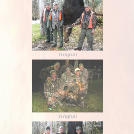
Orignal
Orignal