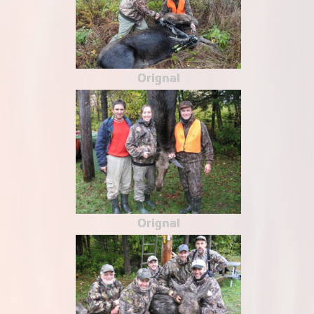
Orignal
Orignal