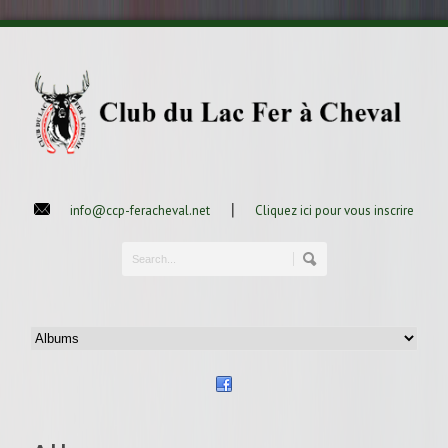
|
info@ccp-feracheval.net
Cliquez ici pour vous inscrire