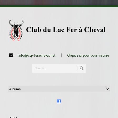
|
info@ccp-feracheval.net
Cliquez ici pour vous inscrire