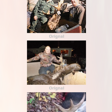
Orignal
Orignal