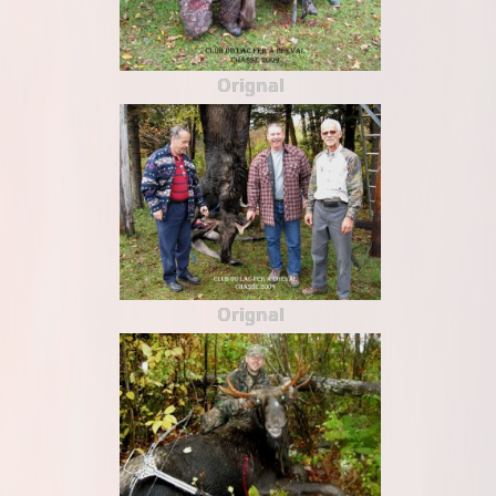
Orignal
Orignal