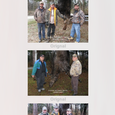
Orignal
Orignal