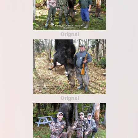
Orignal
Orignal