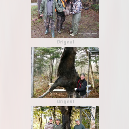
Orignal
Orignal