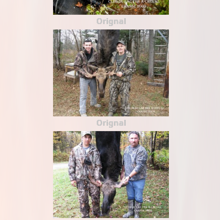
Orignal
Orignal