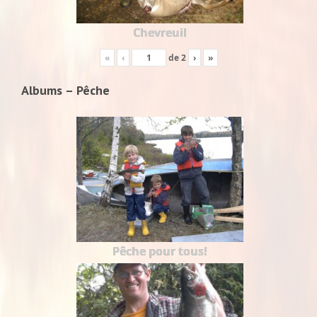
Chevreuil
«
‹
de
2
›
»
Albums – Pêche
Pêche pour tous!