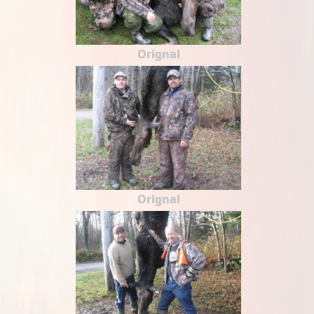
Orignal
Orignal