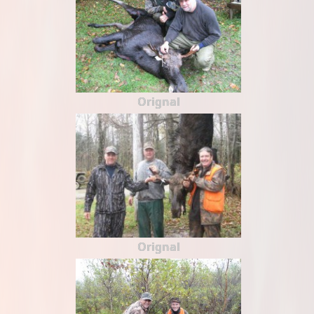
Orignal
Orignal