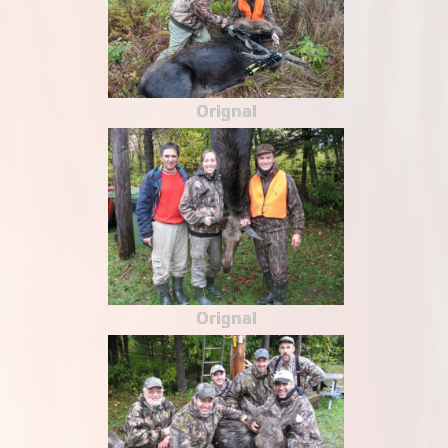
Orignal
Orignal