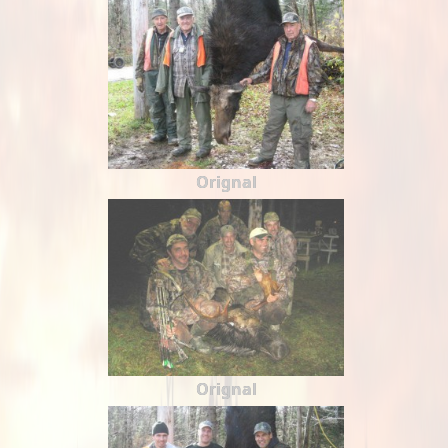
Orignal
Orignal