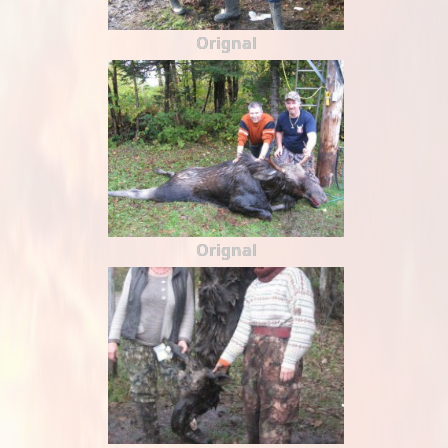
Orignal
Orignal