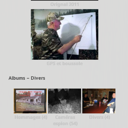
Orignal 2011
GPS et boussole
Albums – Divers
Hommages (4)
Caméras
Divers (4)
espion (54)