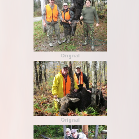
Orignal
Orignal