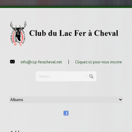
|
info@ccp-feracheval.net
Cliquez ici pour vous inscrire