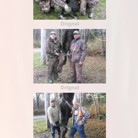
Orignal
Orignal