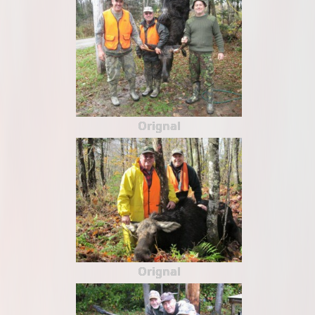
Orignal
Orignal