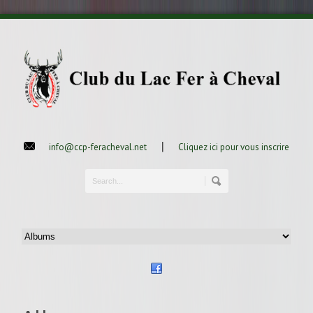
|
info@ccp-feracheval.net
Cliquez ici pour vous inscrire