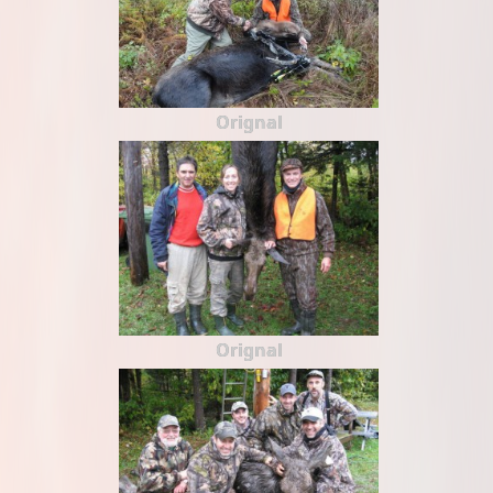
Orignal
Orignal