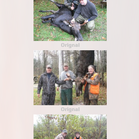
Orignal
Orignal