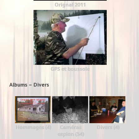
Orignal 2011
GPS et boussole
Albums – Divers
Hommages (4)
Caméras
Divers (4)
espion (54)