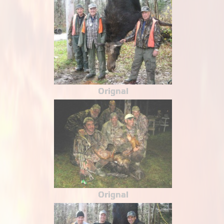
Orignal
Orignal