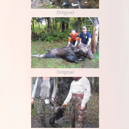
Orignal
Orignal