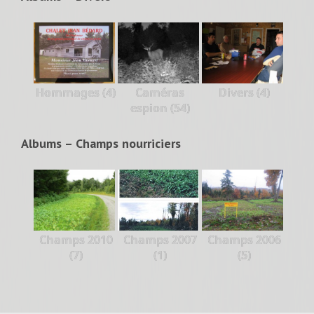
Hommages (4)
Caméras
Divers (4)
espion (54)
Albums – Champs nourriciers
Champs 2010
Champs 2007
Champs 2006
(7)
(1)
(5)