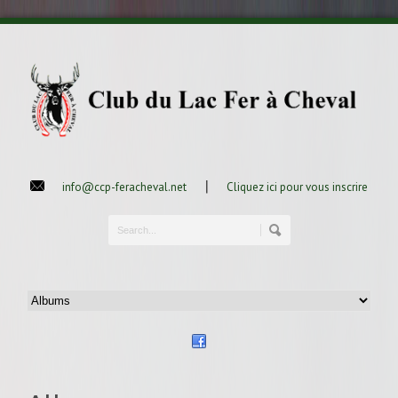
|
info@ccp-feracheval.net
Cliquez ici pour vous inscrire