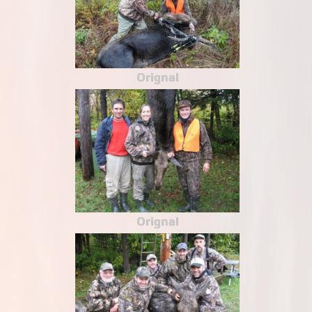
Orignal
Orignal