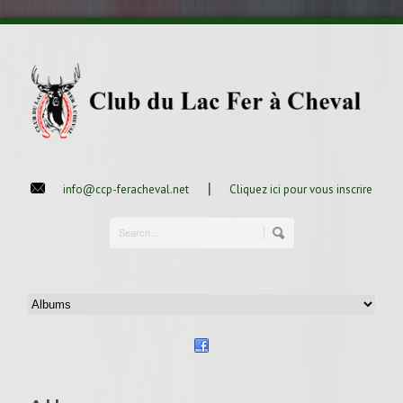
|
info@ccp-feracheval.net
Cliquez ici pour vous inscrire