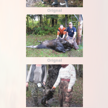
Orignal
Orignal