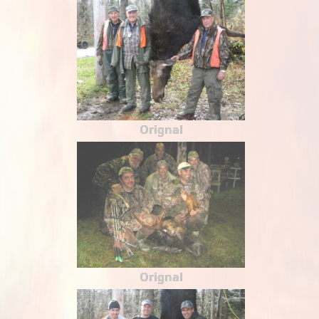
Orignal
Orignal