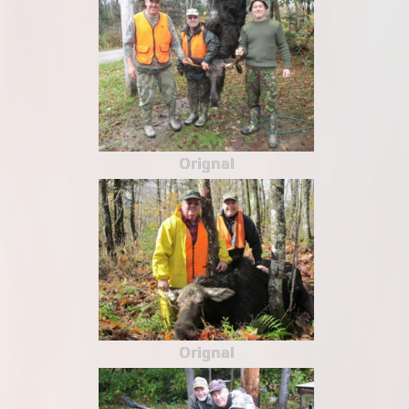
Orignal
Orignal