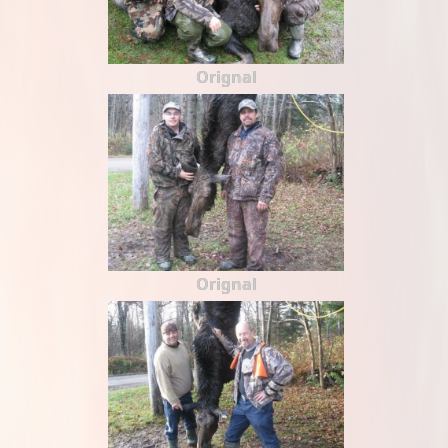
Orignal
Orignal