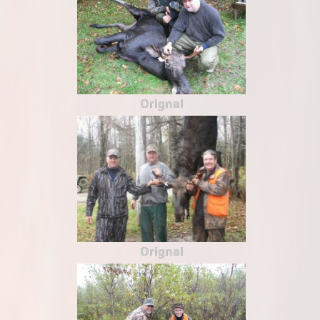
Orignal
Orignal