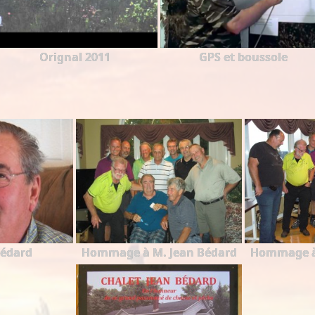
Orignal 2011
GPS et boussole
Bédard
Hommage à M. Jean Bédard
Hommage à 