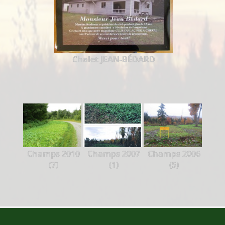
Chalet JEAN-BÉDARD
Champs 2010
Champs 2007
Champs 2006
(7)
(1)
(5)