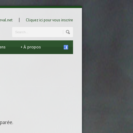
|
val.net
Cliquez ici pour vous inscrire
iens
+
À propos
parée.