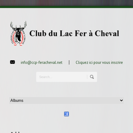
|
info@ccp-feracheval.net
Cliquez ici pour vous inscrire