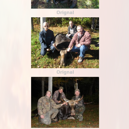
Orignal
Orignal