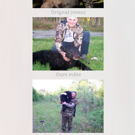
Orignal (veau)
Ours mâle