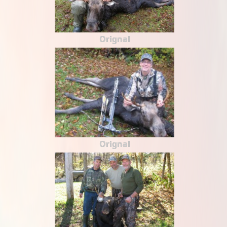
Orignal
Orignal