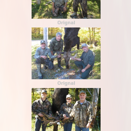
Orignal
Orignal