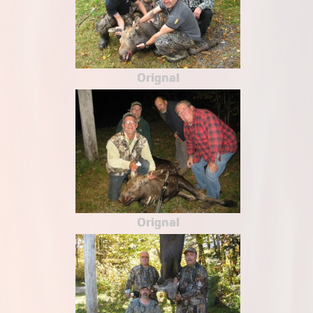
Orignal
Orignal