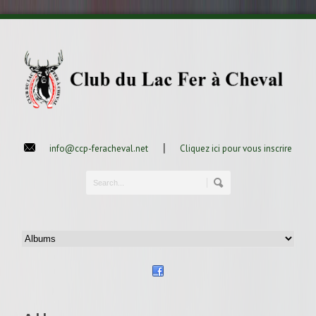
|
info@ccp-feracheval.net
Cliquez ici pour vous inscrire