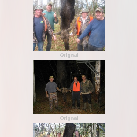
Orignal
Orignal