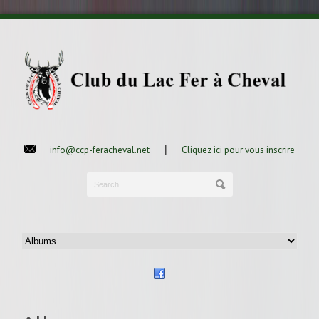
|
info@ccp-feracheval.net
Cliquez ici pour vous inscrire